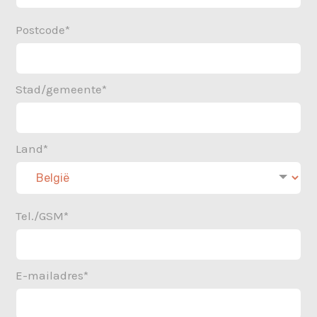
Postcode*
Stad/gemeente*
Land*
Tel./GSM*
E-mailadres*