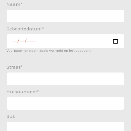
Naam*
Geboortedatum*
Voornaam en naam zoals vermeld op het paspoort.
Straat*
Huisnummer*
Bus