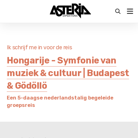
VOORSTELLING AANBOD 2027 - Ontdek ons aanbod
voor komend jaar op zaterdag 12 september in
Antwerpen & Oostkamp
Ik schrijf me in voor de reis
Hongarije - Symfonie van
muziek & cultuur | Budapest
& Gödöllö
Een 5-daagse nederlandstalig begeleide
groepsreis