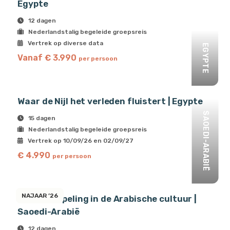
Egypte
12 dagen
Nederlandstalig begeleide groepsreis
Vertrek op diverse data
EGYPTE
Vanaf € 3.990
per persoon
Waar de Nijl het verleden fluistert | Egypte
SAOEDI-ARABIË
15 dagen
Nederlandstalig begeleide groepsreis
Vertrek op 10/09/26 en 02/09/27
€ 4.990
per persoon
NAJAAR ’26
Onderdompeling in de Arabische cultuur |
Saoedi-Arabië
12 dagen