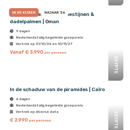
IN DE KIJKER
NAJAAR ’26
Echo’s tussen oases, woestijnen &
dadelpalmen | Oman
9 dagen
Nederlandstalig begeleide groepsreis
Vertrek op 31/10/26 en 10/11/27
Vanaf € 3.990
per persoon
EGYPTE
In de schaduw van de piramides | Caïro
6 dagen
Nederlandstalig begeleide groepsreis
Vertrek op diverse data
EGYPTE
€ 2.990
per persoon