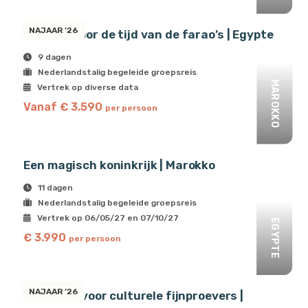
NAJAAR ’26
Cruisen door de tijd van de farao’s | Egypte
9 dagen
Nederlandstalig begeleide groepsreis
MAROKKO
Vertrek op diverse data
Vanaf € 3.590
per persoon
Een magisch koninkrijk | Marokko
11 dagen
Nederlandstalig begeleide groepsreis
Vertrek op 06/05/27 en 07/10/27
EGYPTE
€ 3.990
per persoon
NAJAAR ’26
Nijlcruise voor culturele fijnproevers |