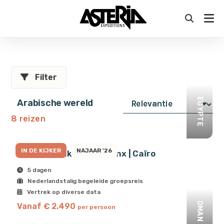
Filter
EGYPTE
Arabische wereld
8 reizen
IN DE KIJKER
NAJAAR ’26
Onder de blik van de Sfinx | Caïro
5 dagen
Nederlandstalig begeleide groepsreis
Vertrek op diverse data
OMAN
Vanaf € 2.490
per persoon