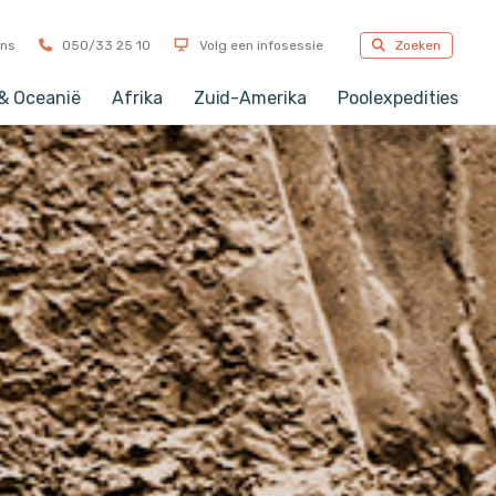
ons
050/33 25 10
Volg een infosessie
Zoeken
 & Oceanië
Afrika
Zuid-Amerika
Poolexpedities