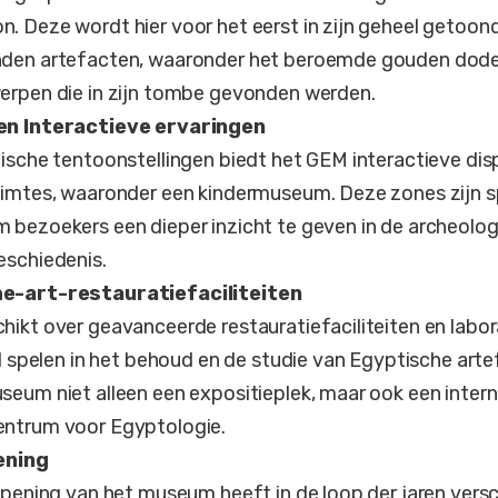
 Deze wordt hier voor het eerst in zijn geheel getoond
den artefacten, waaronder het beroemde gouden dod
erpen die in zijn tombe gevonden werden.
en Interactieve ervaringen
ische tentoonstellingen biedt het GEM interactieve dis
uimtes, waaronder een kindermuseum. Deze zones zijn s
bezoekers een dieper inzicht te geven in de archeolog
eschiedenis.
e-art-restauratiefaciliteiten
ikt over geavanceerde restauratiefaciliteiten en labora
ol spelen in het behoud en de studie van Egyptische arte
eum niet alleen een expositieplek, maar ook een intern
ntrum voor Egyptologie.
ening
opening van het museum heeft in de loop der jaren versc