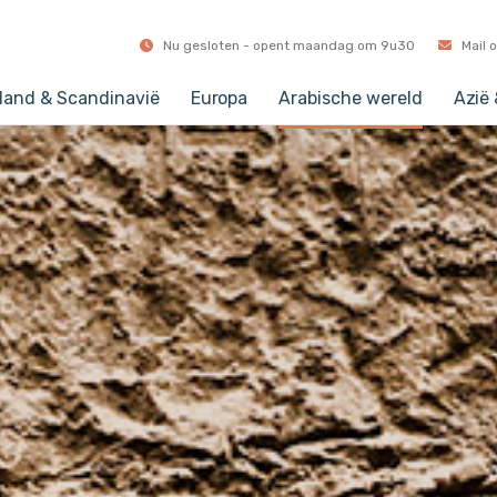
Nu gesloten - opent maandag om 9u30
Mail 
land & Scandinavië
Europa
Arabische wereld
Azië