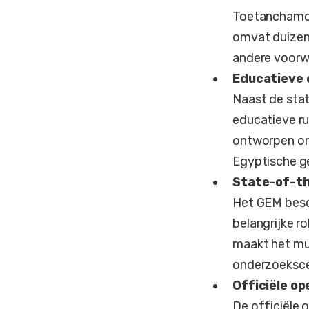
Toetanchamon.
omvat duizen
andere voorw
Educatieve 
Naast de stat
educatieve r
ontworpen om 
Egyptische g
State-of-th
Het GEM besch
belangrijke r
maakt het mus
onderzoeksce
Officiële op
De officiële 