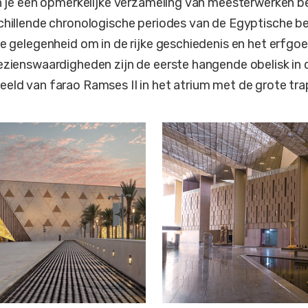
an je een opmerkelijke verzameling van meesterwerken 
chillende chronologische periodes van de Egyptische b
de gelegenheid om in de rijke geschiedenis en het erfgo
ezienswaardigheden zijn de eerste hangende obelisk in 
eld van farao Ramses II in het atrium met de grote tra