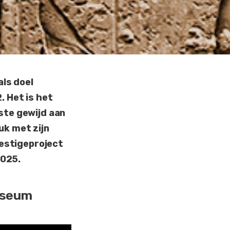
als doel
. Het is het
ste gewijd aan
uk met zijn
restigeproject
2025.
useum