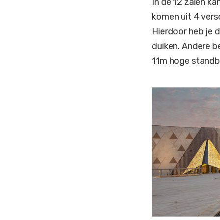
In de 12 zalen k
komen uit 4 vers
Hierdoor heb je 
duiken. Andere b
11m hoge standbe