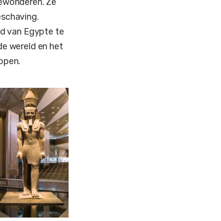
bewonderen. Ze
eschaving.
ed van Egypte te
de wereld en het
ppen.