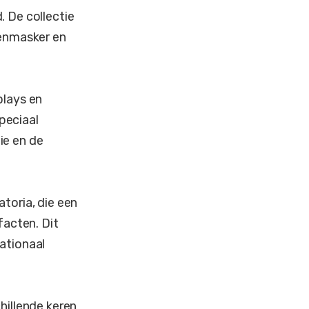
. De collectie
enmasker en
plays en
peciaal
ie en de
toria, die een
facten. Dit
ationaal
hillende keren