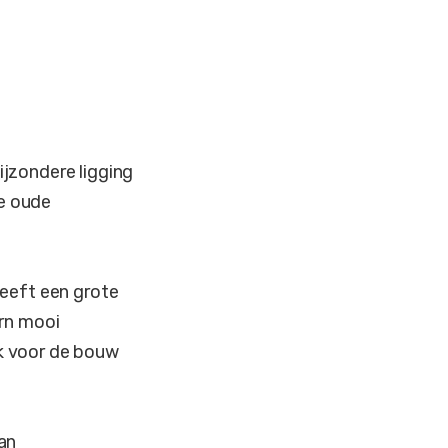
jzondere ligging
de oude
heeft een grote
ern mooi
k voor de bouw
an