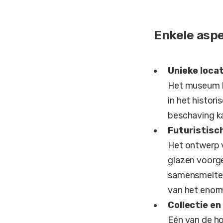
Enkele asp
Unieke locat
Het museum li
in het histor
beschaving ka
Futuristisc
Het ontwerp v
glazen voorge
samensmelten
van het enor
Collectie e
Eén van de ho