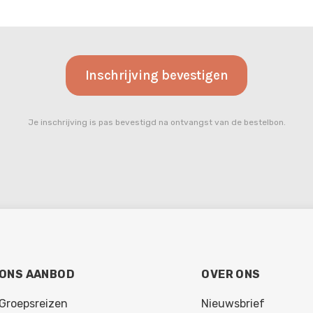
Je inschrijving is pas bevestigd
na ontvangst van de bestelbon.
ONS AANBOD
OVER ONS
Groepsreizen
Nieuwsbrief