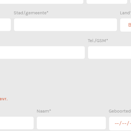
Stad/gemeente*
Land
Tel./GSM*
evr.
Naam*
Geboorte