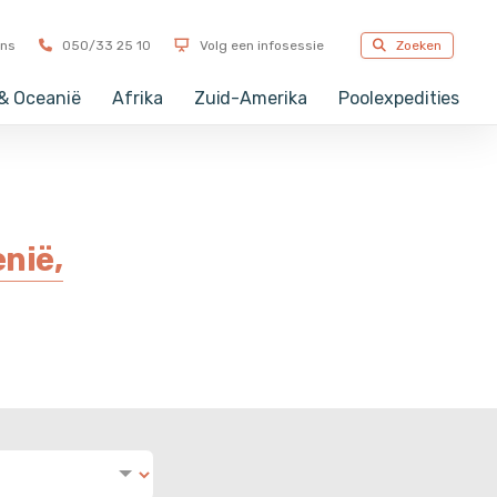
tember in Antwerpen & Oostkamp
ons
050/33 25 10
Volg een infosessie
Zoeken
 & Oceanië
Afrika
Zuid-Amerika
Poolexpedities
nië,