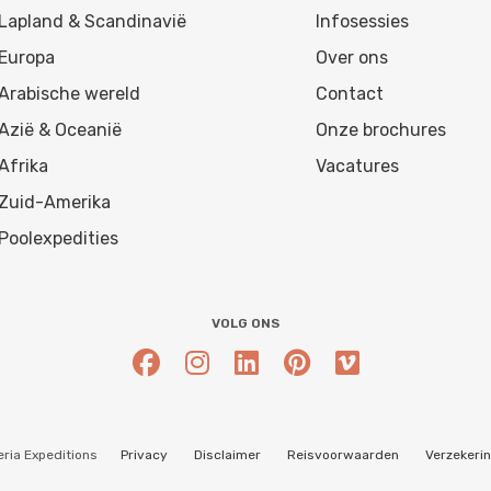
Lapland & Scandinavië
Infosessies
Europa
Over ons
Arabische wereld
Contact
Azië & Oceanië
Onze brochures
Afrika
Vacatures
Zuid-Amerika
Poolexpedities
VOLG ONS
ria Expeditions
Privacy
Disclaimer
Reisvoorwaarden
Verzekeri