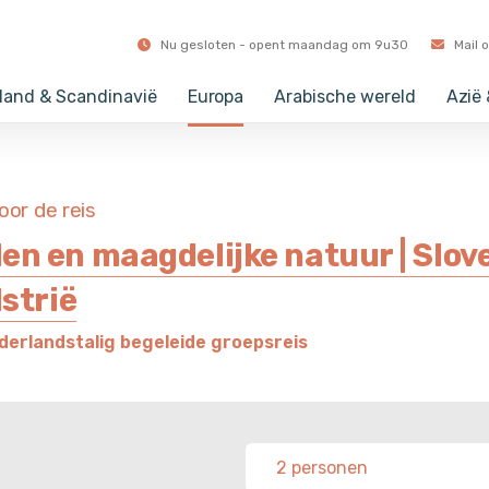
dek ons aanbod voor komend jaar op zaterdag 12 sep
Nu gesloten - opent maandag om 9u30
Mail 
land & Scandinavië
Europa
Arabische wereld
Azië
voor de reis
en en maagdelijke natuur | Slove
Istrië
erlandstalig begeleide groepsreis