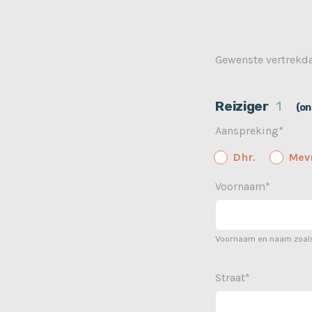
Gewenste vertrek
Reiziger
1
(on
Aanspreking*
Dhr.
Mevr
Voornaam*
Voornaam en naam zoals
Straat*