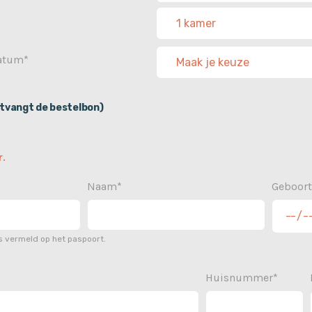
datum*
tvangt de bestelbon)
.
Naam*
Geboor
 vermeld op het paspoort.
Huisnummer*