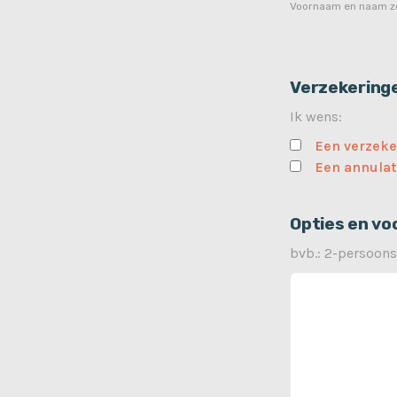
Voornaam en naam zo
Verzekering
Ik wens:
Een verzeke
Een annulat
Opties en vo
bvb.: 2-persoons