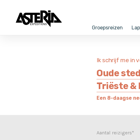
VOORSTELLING AANBOD 2027 - Ont
Groepsreizen
Lap
Ik schrijf me in 
Oude sted
Triëste & 
Een 8-daagse ned
Aantal reizigers*