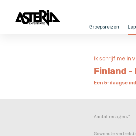
VOORSTELLING AANBOD 2027 - Ont
Groepsreizen
Lap
Ik schrijf me in 
Finland -
Een 5-daagse indi
Aantal reizigers*
Gewenste vertrek