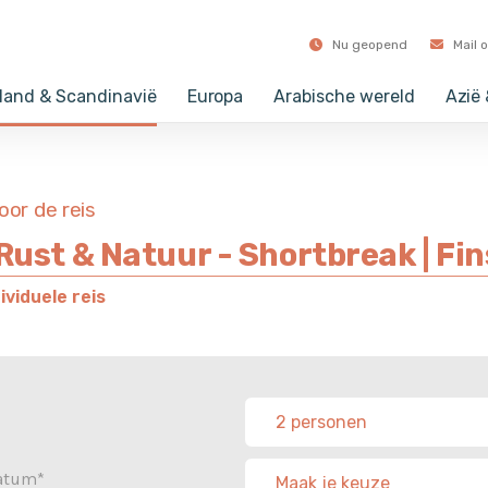
dek ons aanbod voor komend jaar op zaterdag 12 sep
Nu geopend
Mail 
land & Scandinavië
Europa
Arabische wereld
Azië
voor de reis
 Rust & Natuur - Shortbreak | Fi
viduele reis
datum*