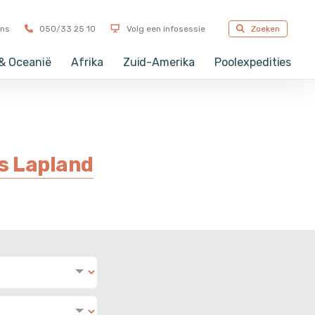
tember in Antwerpen & Oostkamp
ons
050/33 25 10
Volg een infosessie
Zoeken
 & Oceanië
Afrika
Zuid-Amerika
Poolexpedities
ns Lapland