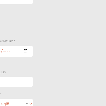
tedatum*
Bus
*