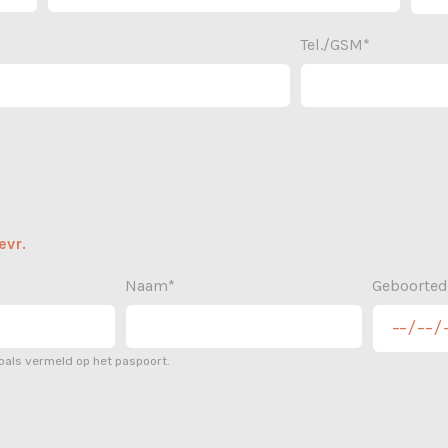
Tel./GSM*
evr.
Naam*
Geboorte
als vermeld op het paspoort.