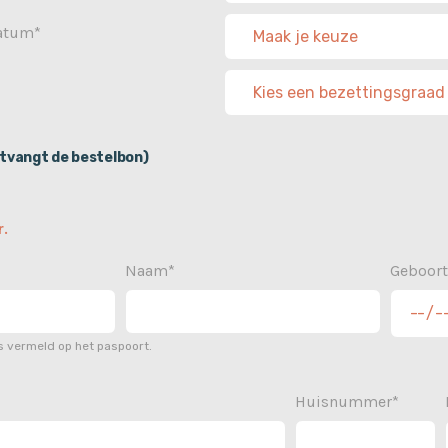
datum*
tvangt de bestelbon)
.
Naam*
Geboor
 vermeld op het paspoort.
Huisnummer*