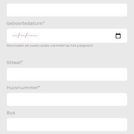
Geboortedatum*
Voornaam en naam zoals vermeld op het paspoort.
Straat*
Huisnummer*
Bus