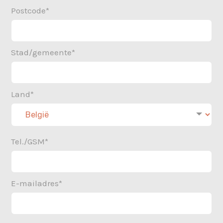
Postcode*
Stad/gemeente*
Land*
Tel./GSM*
E-mailadres*