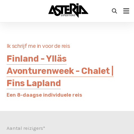
VOORSTELLING AANBOD 2027 - Ontdek ons aanbod
voor komend jaar op zaterdag 12 september in
Antwerpen & Oostkamp
Ik schrijf me in voor de reis
Finland - Ylläs
Avonturenweek - Chalet |
Fins Lapland
Een 8-daagse individuele reis
Aantal reizigers*