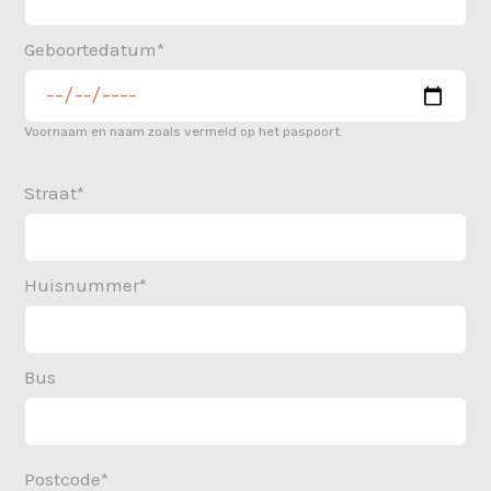
Geboortedatum*
Voornaam en naam zoals vermeld op het paspoort.
Straat*
Huisnummer*
Bus
Postcode*