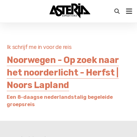
VOORSTELLING AANBOD 2027 - Ontdek ons aanbod
voor komend jaar op zaterdag 12 september in
Antwerpen & Oostkamp
Ik schrijf me in voor de reis
Noorwegen - Op zoek naar
het noorderlicht - Herfst |
Noors Lapland
Een 8-daagse nederlandstalig begeleide
groepsreis