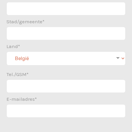
Stad/gemeente*
Land*
Tel./GSM*
E-mailadres*