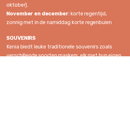
oktober).
November en december
: korte regentijd,
zonnig met in de namiddag korte regenbuien
SOUVENIRS
Kenia biedt leuke traditionele souvenirs zoals
verschillende soorten maskers, elk met hun eigen
betekenis en de Kanga, een fraai beschilderde
omslagdoek (de mannelijke versie is de Kikoi). Ben
je geïnteresseerd in muziek, dan kan je een
versierd muziekinstrument meenemen. Kenia
staat verder ook bekend om zijn zeer goede
koffie met een volle, intense smaak en een
heerlijk aroma.