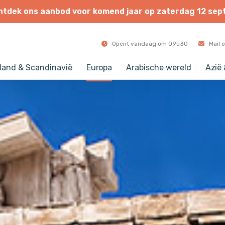
ntdek
ons
aanbod
voor
komend
jaar
op
zaterdag
12
sep
Opent vandaag om 09u30
Mail 
land & Scandinavië
Europa
Arabische wereld
Azië