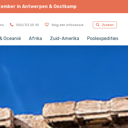
tember
in
Antwerpen
&
Oostkamp
NIEUW
ons
050/33 25 10
Volg een infosessie
Zoeken
 & Oceanië
Afrika
Zuid-Amerika
Poolexpedities