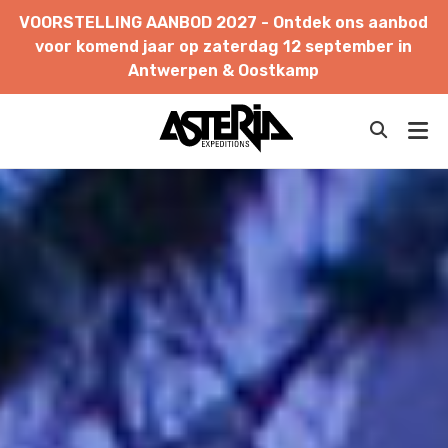
VOORSTELLING
AANBOD
2027
-
Ontdek
ons
aanbod
FINLAND
voor
komend
jaar
op
zaterdag
12
september
in
Antwerpen
&
Oostkamp