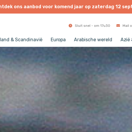
ntdek
ons
aanbod
voor
komend
jaar
op
zaterdag
12
sep
Sluit snel - om 17u30
Mail 
land & Scandinavië
Europa
Arabische wereld
Azië