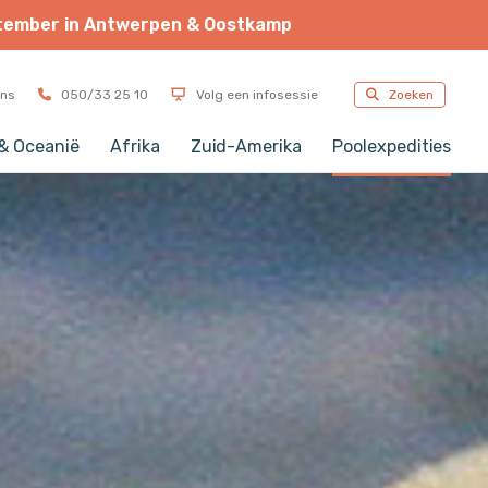
tember
in
Antwerpen
&
Oostkamp
FOTOGRAFIEREIS
ons
050/33 25 10
Volg een infosessie
Zoeken
 & Oceanië
Afrika
Zuid-Amerika
Poolexpedities