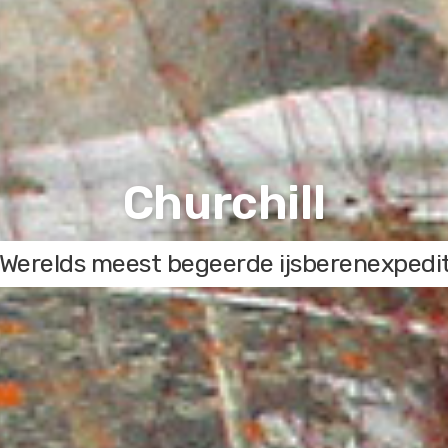
Churchill
s Werelds meest begeerde ijsberenexpedit