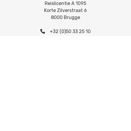
Reislicentie A 1095
Korte Zilverstraat 6
8000 Brugge
+32 (0)50 33 25 10
info@asteriaexpeditions.be
ONS AANBOD
Groepsreizen
Lapland & Scandinavië
Europa