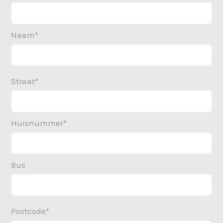
Naam*
Straat*
Huisnummer*
Bus
Postcode*