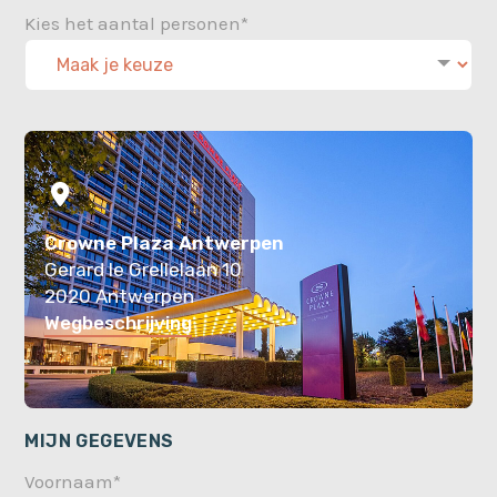
Kies het aantal personen*
Crowne Plaza Antwerpen
Gerard le Grellelaan 10
2020 Antwerpen
Wegbeschrijving
MIJN GEGEVENS
Voornaam*